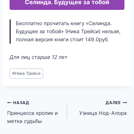
Селинда. Будущее за тобой
Бесплатно прочитать книгу «Селинда.
Будущее за тобой» (Ника Трейси) нельзя,
полная версия книги стоит 149.0руб.
Для лиц старше 12 лет
Метки
#
Ника Трейси
записи:
Навигация
НАЗАД
ДАЛЕЕ
Принцесса кролик и
Узница Нод-Алора
по
метка судьбы
записям