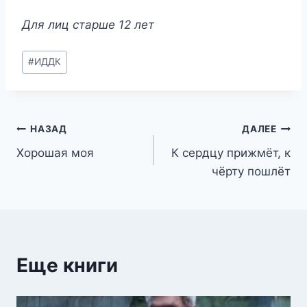
Для лиц старше 12 лет
Метки
#
ИДДК
записи:
Навигация
НАЗАД
ДАЛЕЕ
Хорошая моя
К сердцу прижмёт, к
по
чёрту пошлёт
записям
Еще книги