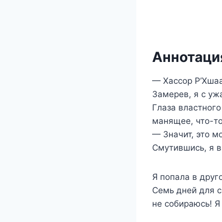
Аннотация
— Хассор Р’Хшаа
Замерев, я с уж
Глаза властного
манящее, что-то
— Значит, это м
Смутившись, я в
Я попала в друг
Семь дней для с
не собираюсь! Я