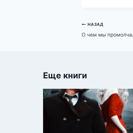
Навигация
НАЗАД
О чем мы промолча
по
записям
Еще книги