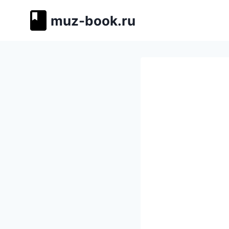
Перейти
muz-book.ru
к
содержимому