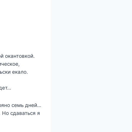
ой окантовкой.
ическое,
ьски екало.
ждет…
ряно семь дней…
 Но сдаваться я