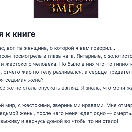
 к книге
с, вот та женщина, о которой я вам говорил…
асом посмотрела в глаза нага. Янтарные, с золотист
 и жестокого человека. Но было в них что-то гипнот
, отчего жар по телу разливался, а сердце предател
оя седьмая жена?
се же не стала опускать взгляд. Я знала, что меня 
ой мир, с жестокими, звериными нравами. Мне отме
едьмой жены, после чего меня ждет одно — смерть.
 выживу и вернусь домой во чтобы то ни стало!