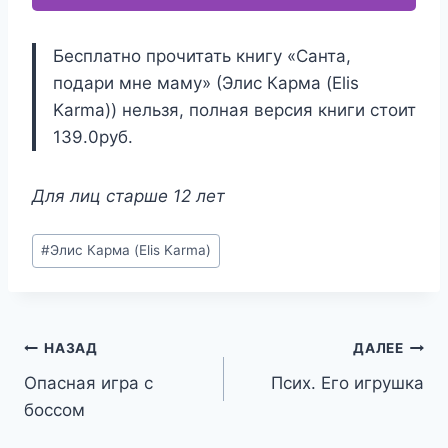
Бесплатно прочитать книгу «Санта,
подари мне маму» (Элис Карма (Elis
Karma)) нельзя, полная версия книги стоит
139.0руб.
Для лиц старше 12 лет
Метки
#
Элис Карма (Elis Karma)
записи:
Навигация
НАЗАД
ДАЛЕЕ
Опасная игра с
Псих. Его игрушка
по
боссом
записям