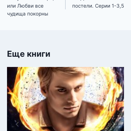
по
или Любви все
постели. Серии 1-3,5
записям
чудища покорны
Еще книги