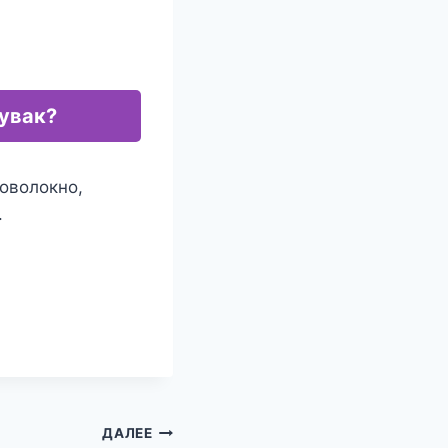
чувак?
товолокно,
.
ДАЛЕЕ