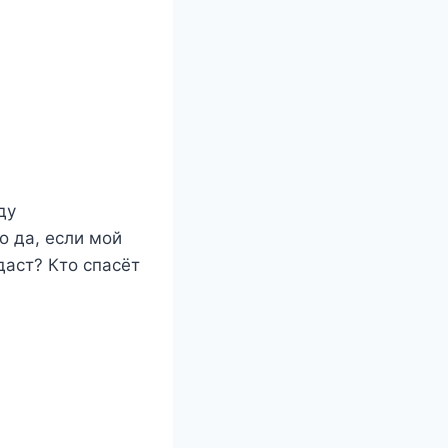
ду
 да, если мой
даст? Кто спасёт