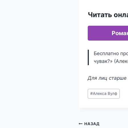
Читать онл
Роман
Бесплатно про
чувак?» (Алек
Для лиц старше 
Метки
#
Алекса Вулф
записи:
Навигация
НАЗАД