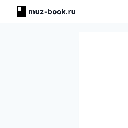
Перейти
muz-book.ru
к
содержимому