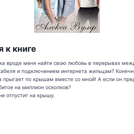
 к книге
ка вроде меня найти свою любовь в перерывах меж
кабеля и подключением интернета жильцам? Конечно
а прыгает по крышам вместе со мной! А если он пре
битое на миллион осколков?
не отпустит на крышу.