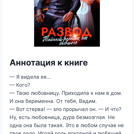
Аннотация к книге
— Я видела ее…
— Кого?
— Твою любовницу. Приходила к нам в дом.
И она беременна. От тебя, Вадим.
— Вот стерва! — зло прорычал он. — И что?
Ну, есть любовница, дура безмозглая. Не
одна она была такая. Это в любом случае не
твое дело. Играй роль покорной и любящей