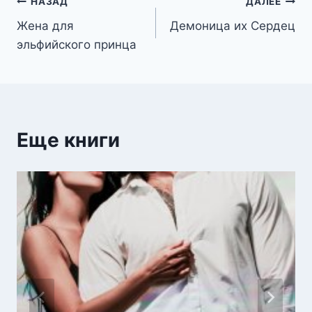
Навигация
НАЗАД
ДАЛЕЕ
Жена для
Демоница их Сердец
по
эльфийского принца
записям
Еще книги