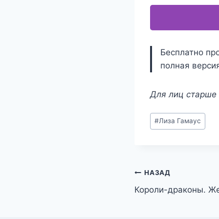
Бесплатно про
полная версия
Для лиц старше 
Метки
#
Лиза Гамаус
записи:
Навигация
НАЗАД
Короли-драконы. Ж
по
записям