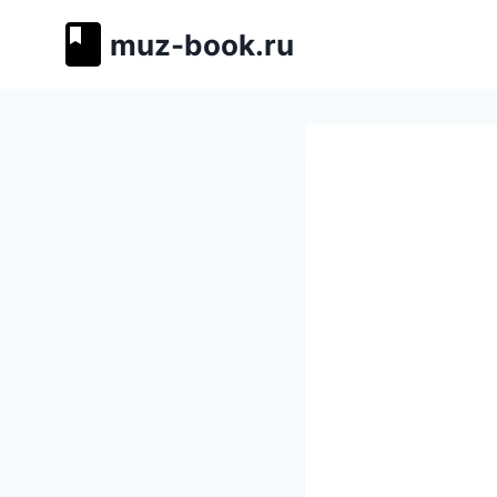
Перейти
muz-book.ru
к
содержимому