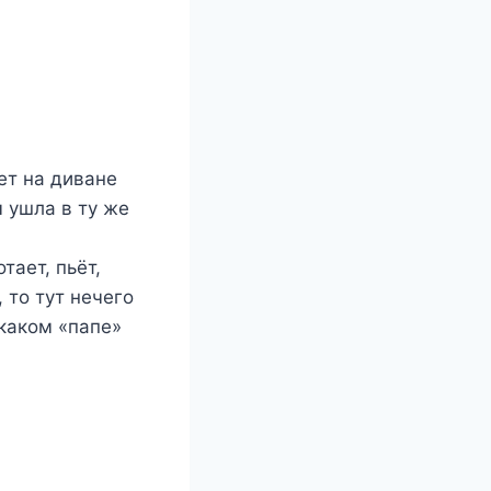
ает на диване
ы ушла в ту же
тает, пьёт,
 то тут нечего
 каком «папе»