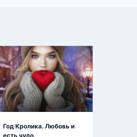
Год Кролика. Любовь и
Без чу
есть чудо.