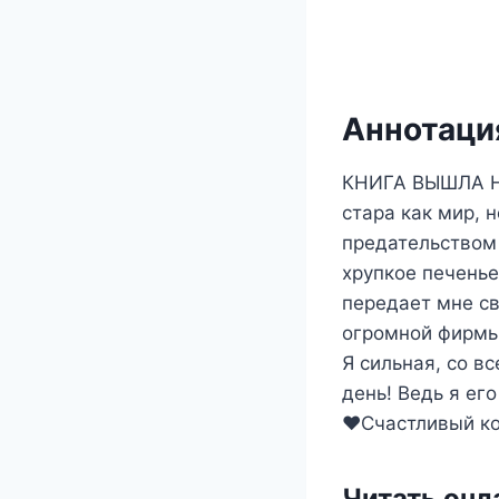
Аннотация
КНИГА ВЫШЛА НА
стара как мир, 
предательством 
хрупкое печенье
передает мне с
огромной фирмы
Я сильная, со в
день! Ведь я ег
❤️Счастливый ко
Читать онл