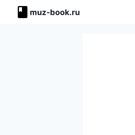
Перейти
muz-book.ru
к
содержимому