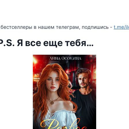
 бестселлеры в нашем телеграм, подпишись -
t.me/i
P.S. Я все еще тебя…