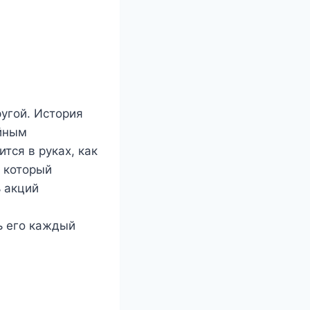
угой. История
ойным
тся в руках, как
, который
 акций
ть его каждый