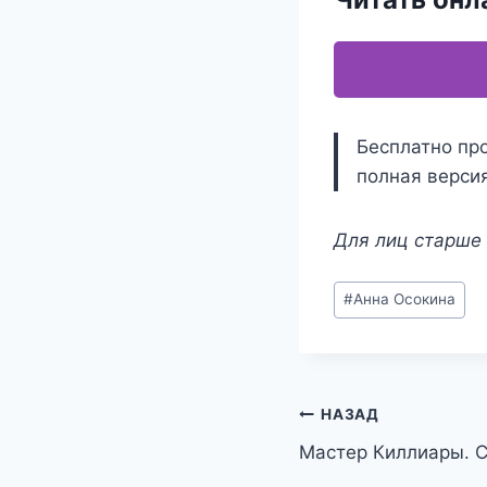
Бесплатно про
полная версия
Для лиц старше 
Метки
#
Анна Осокина
записи:
Навигация
НАЗАД
Мастер Киллиары. 
по