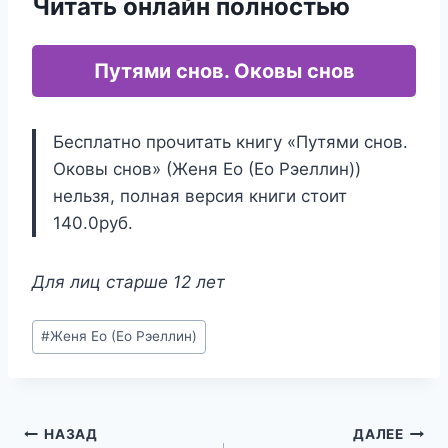
Читать онлайн полностью
Путями снов. Оковы снов
Бесплатно прочитать книгу «Путями снов.
Оковы снов» (Женя Ео (Ео Рэеллин))
нельзя, полная версия книги стоит
140.0руб.
Для лиц старше 12 лет
Метки
#
Женя Ео (Ео Рэеллин)
записи:
Навигация
НАЗАД
ДАЛЕЕ