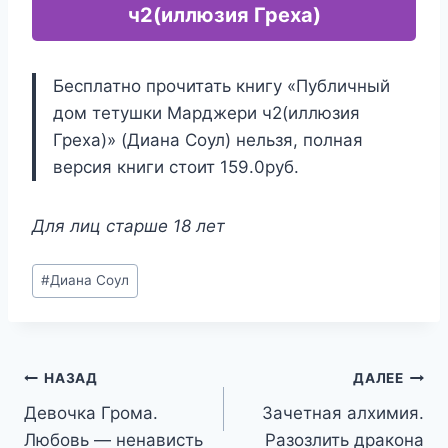
ч2(иллюзия Греха)
Бесплатно прочитать книгу «Публичный
дом тетушки Марджери ч2(иллюзия
Греха)» (Диана Соул) нельзя, полная
версия книги стоит 159.0руб.
Для лиц старше 18 лет
Метки
#
Диана Соул
записи:
Навигация
НАЗАД
ДАЛЕЕ
Девочка Грома.
Зачетная алхимия.
по
Любовь — ненависть
Разозлить дракона