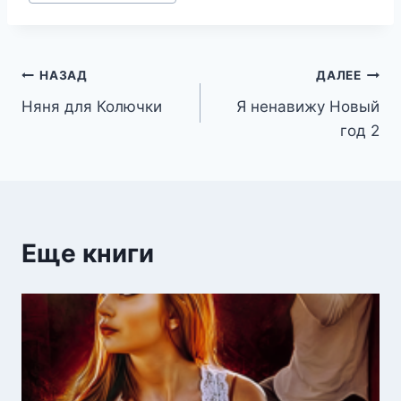
записи:
Навигация
НАЗАД
ДАЛЕЕ
Няня для Колючки
Я ненавижу Новый
по
год 2
записям
Еще книги