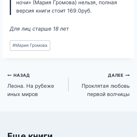
ночи» (Мария Громова) нельзя, полная
версия книги стоит 169.0руб.
Для лиц старше 18 лет
Метки
#
Мария Громова
записи:
Навигация
НАЗАД
ДАЛЕЕ
Леона. На рубеже
Проклятая любовь
по
иных миров
первой волчицы
записям
Еще книги