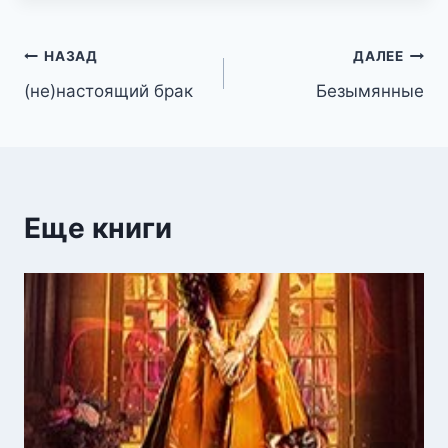
Навигация
НАЗАД
ДАЛЕЕ
(не)настоящий брак
Безымянные
по
записям
Еще книги