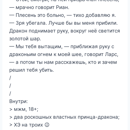
— мрачно говорит Риан.
— Плесень это больно, — тихо добавляю я.
— Зря убегала. Лучше бы вы меня прибили.
Дракон поднимает руку, вокруг неё светится
золотой шар.
— Мы тебя вытащим, — приближая руку с
драконьим огнем к моей шее, говорит Ларс,
— а потом ты нам расскажешь, кто и зачем
решил тебя убить.
/
/
/
Внутри:
> мжм, 18+;
> два роскошных властных принца-дракона;
> ХЭ на троих 😉