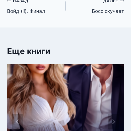
Навигация
НАЗАД
ДАЛЕЕ
Войд (ii). Финал
Босс скучает
по
записям
Еще книги