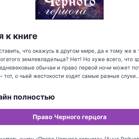
 к книге
ставить, что окажусь в другом мире, да к тому же в 
огатого землевладельца? Нет! Но хуже всего, что з
едневековые обычаи и право первой ночи может по
 тот, о чьей жестокости ходят самые разные слухи
айн полностью
Право Черного герцога