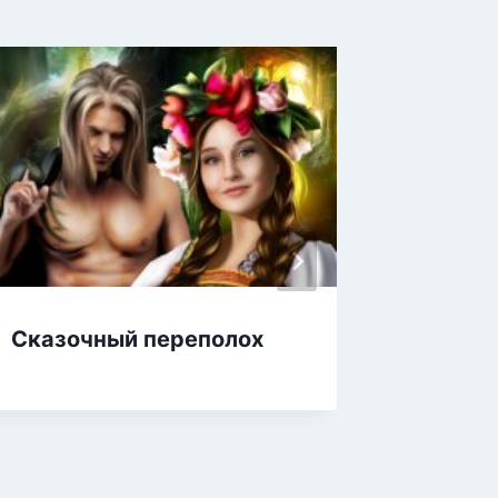
Сказочный переполох
Формул