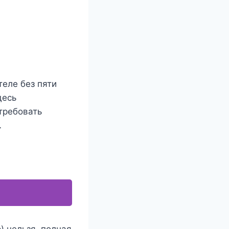
теле без пяти
десь
требовать
…