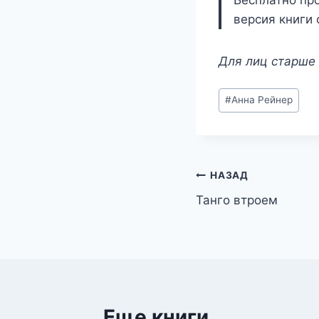
Бесплатно про
версия книги 
Для лиц старше 
Метки
#
Анна Рейнер
записи:
Навигация
НАЗАД
Танго втроем
по
записям
Еще книги