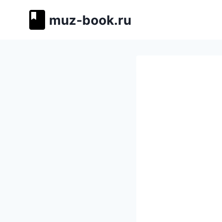
Перейти
muz-book.ru
к
содержимому