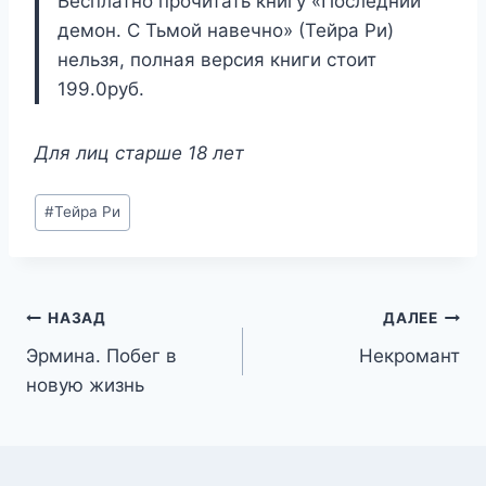
Бесплатно прочитать книгу «Последний
демон. С Тьмой навечно» (Тейра Ри)
нельзя, полная версия книги стоит
199.0руб.
Для лиц старше 18 лет
Метки
#
Тейра Ри
записи:
Навигация
НАЗАД
ДАЛЕЕ
Эрмина. Побег в
Некромант
по
новую жизнь
записям