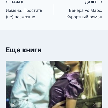
Навигация
НАЗАД
ДАЛЕЕ
Измена. Простить
Венера vs Марс.
по
(не) возможно
Курортный роман
записям
Еще книги