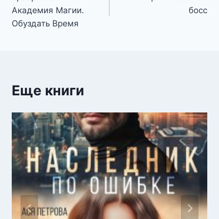
по
Академия Магии.
босс
записям
Обуздать Время
Еще книги