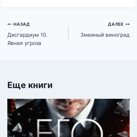
Навигация
НАЗАД
ДАЛЕЕ
Дисгардиум 10.
Змеиный виноград
по
Явная угроза
записям
Еще книги