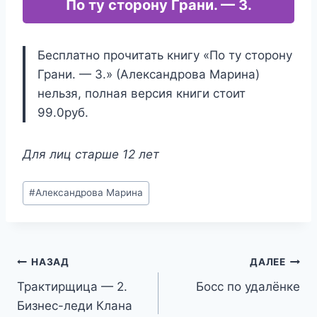
По ту сторону Грани. — 3.
Бесплатно прочитать книгу «По ту сторону
Грани. — 3.» (Александрова Марина)
нельзя, полная версия книги стоит
99.0руб.
Для лиц старше 12 лет
Метки
#
Александрова Марина
записи:
Навигация
НАЗАД
ДАЛЕЕ
Трактирщица — 2.
Босс по удалёнке
по
Бизнес-леди Клана