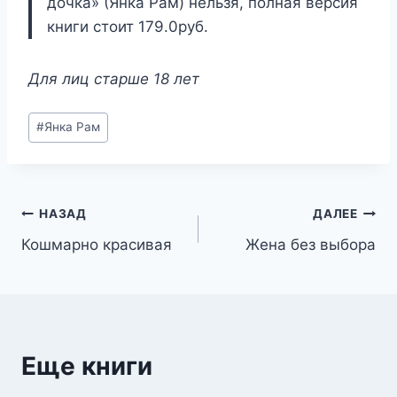
дочка» (Янка Рам) нельзя, полная версия
книги стоит 179.0руб.
Для лиц старше 18 лет
Метки
#
Янка Рам
записи:
Навигация
НАЗАД
ДАЛЕЕ
Кошмарно красивая
Жена без выбора
по
записям
Еще книги