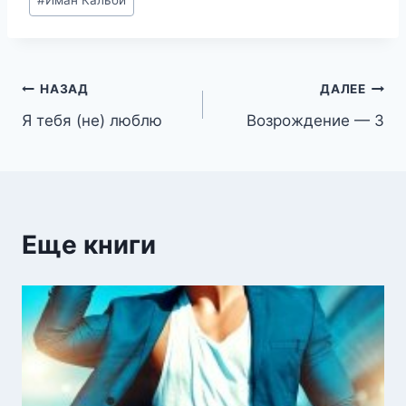
#
Иман Кальби
записи:
Навигация
НАЗАД
ДАЛЕЕ
Я тебя (не) люблю
Возрождение — 3
по
записям
Еще книги