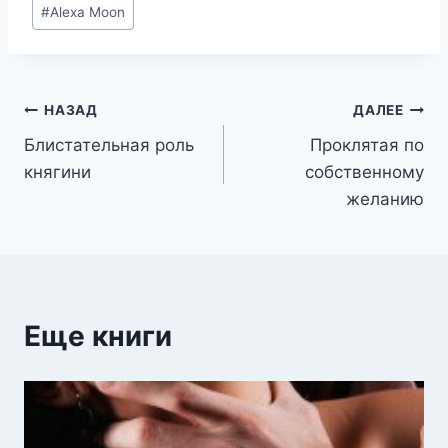
Метки
#
Alexa Moon
записи:
Навигация
НАЗАД
ДАЛЕЕ
Блистательная роль
Проклятая по
по
княгини
собственному
записям
желанию
Еще книги