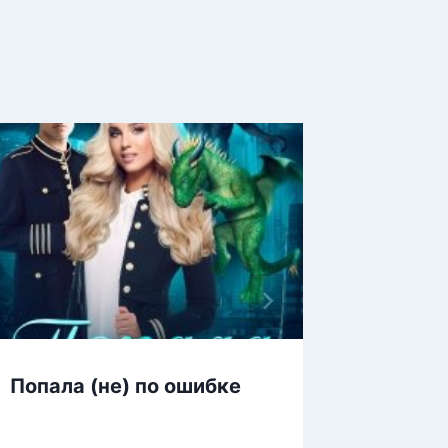
Попала (не) по ошибке
Рестор
«Мишл