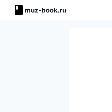
Перейти
muz-book.ru
к
содержимому