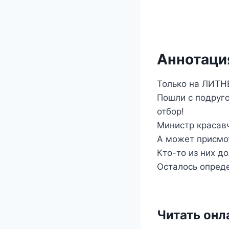
Аннотация
Только на ЛИТН
Пошли с подруго
отбор!
Министр красавч
А может присмот
Кто-то из них д
Осталось опреде
Читать онл