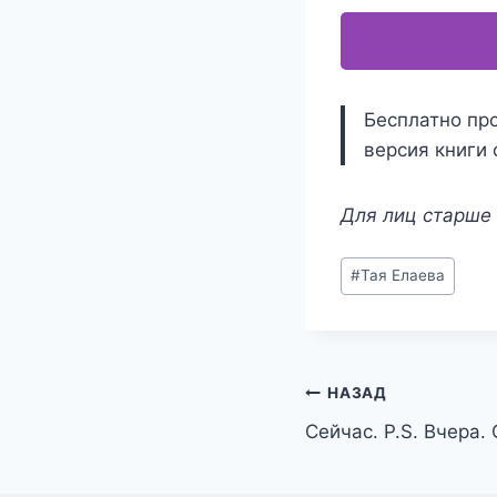
Бесплатно про
версия книги 
Для лиц старше 
Метки
#
Тая Елаева
записи:
Навигация
НАЗАД
Сейчас. P.S. Вчера.
по
записям