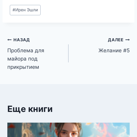
Метки
#
Ирен Эшли
записи:
Навигация
НАЗАД
ДАЛЕЕ
Проблема для
Желание #5
по
майора под
записям
прикрытием
Еще книги