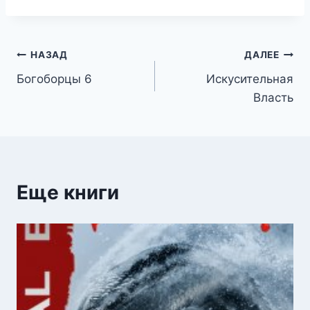
Навигация
НАЗАД
ДАЛЕЕ
Богоборцы 6
Искусительная
по
Власть
записям
Еще книги