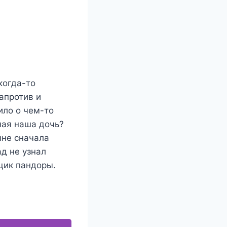
когда-то
напротив и
ило о чем-то
ная наша дочь?
 мне сначала
д не узнал
щик пандоры.