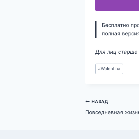
Бесплатно про
полная версия
Для лиц старше 
Метки
#
Walentina
записи:
Навигация
НАЗАД
Повседневная жизн
по
записям