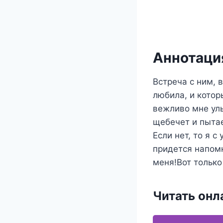
Аннотация
Встреча с ним, 
любила, и котор
вежливо мне улы
щебечет и пытае
Если нет, то я с
придется напомн
меня!Вот только
Читать онл