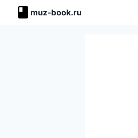
Перейти
muz-book.ru
к
содержимому