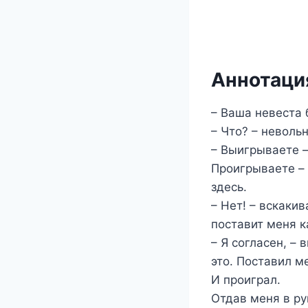
Аннотация
– Ваша невеста 
– Что? – неволь
– Выигрываете –
Проигрываете –
здесь.
– Нет! – вскакив
поставит меня ка
– Я согласен, –
это. Поставил ме
И проиграл.
Отдав меня в ру