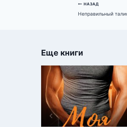
Навигация
НАЗАД
Неправильный тали
по
записям
Еще книги