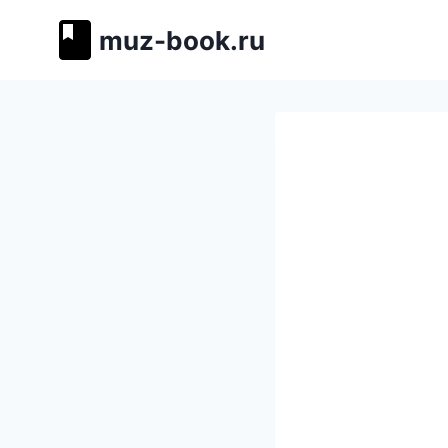
Перейти
muz-book.ru
к
содержимому