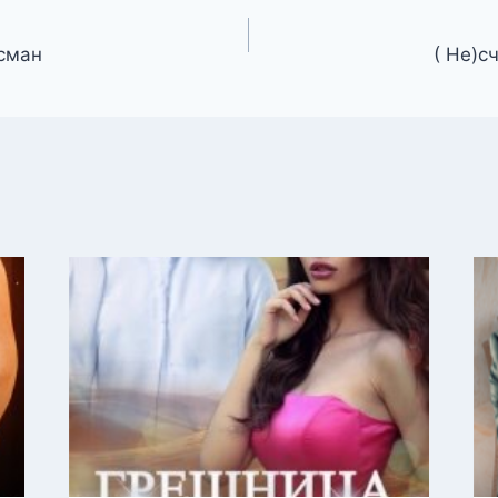
сман
( Не)с