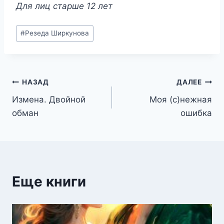
Для лиц старше 12 лет
Метки
#
Резеда Ширкунова
записи:
Навигация
НАЗАД
ДАЛЕЕ
Измена. Двойной
Моя (с)нежная
по
обман
ошибка
записям
Еще книги