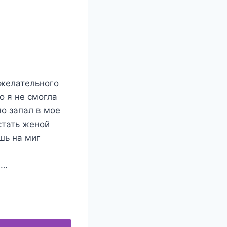
ежелательного
о я не смогла
о запал в мое
стать женой
шь на миг
а…