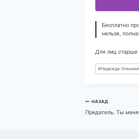
Бесплатно пр
нельзя, полна
Для лиц старше 
Метки
#
Надежда Олешке
записи:
Навигация
НАЗАД
Предатель. Ты меня
по
записям