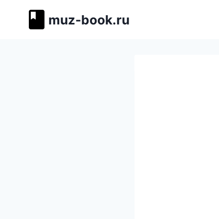
Перейти
muz-book.ru
к
содержимому