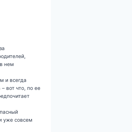
за
родителей,
 в нем
м и всегда
– вот что, по ее
предпочитает
опасный
и уже совсем