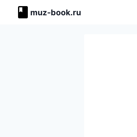
Перейти
muz-book.ru
к
содержимому