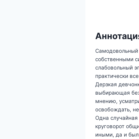
Аннотация
Самодовольный 
собственными с
слабовольный эг
практически вс
Дерзкая девчон
выбирающая бежа
мнению, усматри
освобождать, не
Одна случайная 
круговорот общи
иными, да и был