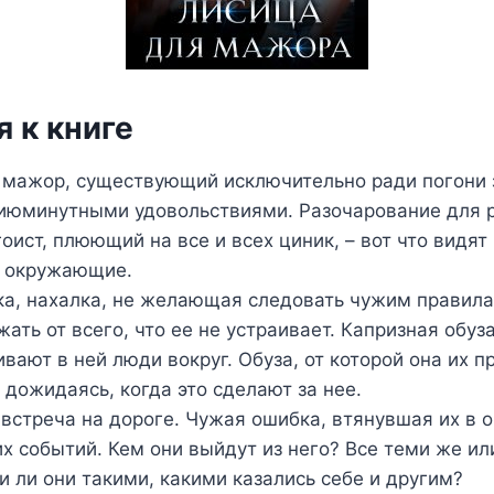
 к книге
мажор, существующий исключительно ради погони 
июминутными удовольствиями. Разочарование для 
оист, плюющий на все и всех циник, – вот что видят
е окружающие.
ка, нахалка, не желающая следовать чужим правила
ть от всего, что ее не устраивает. Капризная обуза 
вают в ней люди вокруг. Обуза, от которой она их 
 дожидаясь, когда это сделают за нее.
встреча на дороге. Чужая ошибка, втянувшая их в 
х событий. Кем они выйдут из него? Все теми же ил
и ли они такими, какими казались себе и другим?