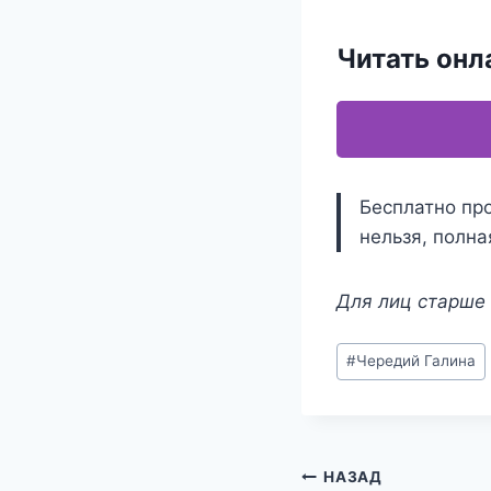
Читать онл
Бесплатно пр
нельзя, полна
Для лиц старше 
Метки
#
Чередий Галина
записи:
Навигация
НАЗАД