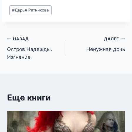
Метки
#
Дарья Ратникова
записи:
Навигация
НАЗАД
ДАЛЕЕ
Остров Надежды.
Ненужная дочь
по
Изгнание.
записям
Еще книги