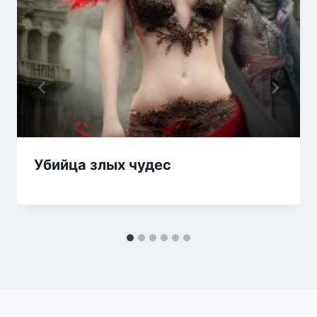
Убийца злых чудес