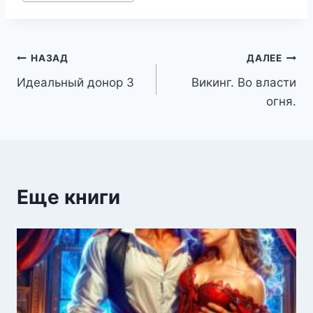
записи:
Навигация
НАЗАД
ДАЛЕЕ
Идеальный донор 3
Викинг. Во власти
по
огня.
записям
Еще книги