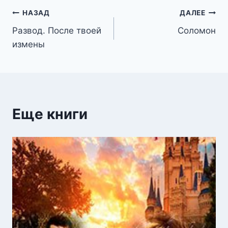
Навигация
НАЗАД
ДАЛЕЕ
Развод. После твоей
Соломон
по
измены
записям
Еще книги