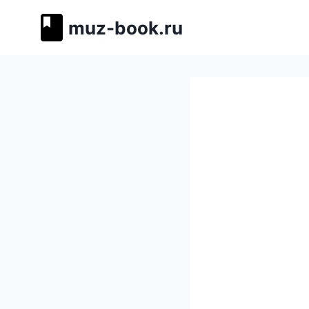
Перейти
muz-book.ru
к
содержимому