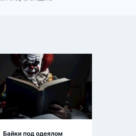
Байки под одеялом
Заря 