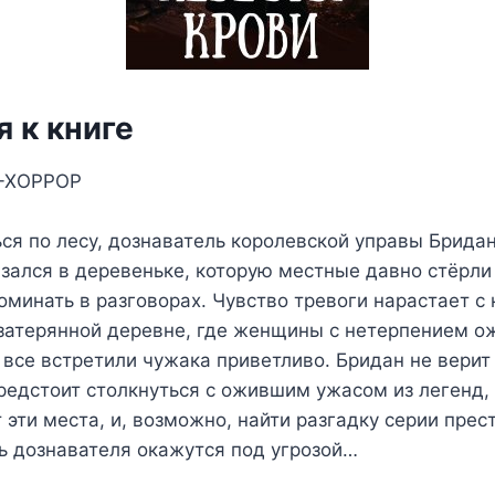
 к книге
-ХОРРОР
ся по лесу, дознаватель королевской управы Бридан
азался в деревеньке, которую местные давно стёрли 
оминать в разговорах. Чувство тревоги нарастает 
затерянной деревне, где женщины с нетерпением 
 все встретили чужака приветливо. Бридан не верит
предстоит столкнуться с ожившим ужасом из легенд, 
т эти места, и, возможно, найти разгадку серии прес
ь дознавателя окажутся под угрозой…