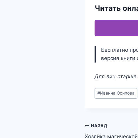
Читать онл
Бесплатно про
версия книги 
Для лиц старше 
Метки
#
Иванна Осипова
записи:
Навигация
НАЗАД
Хозяйка магическо