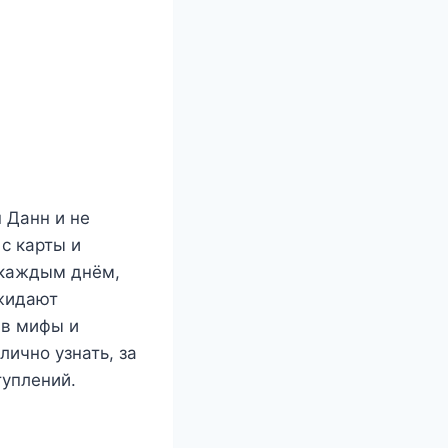
 Данн и не
с карты и
с каждым днём,
ожидают
 в мифы и
лично узнать, за
туплений.