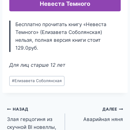
Невеста Темного
Бесплатно прочитать книгу «Невеста
Темного» (Елизавета Соболянская)
нельзя, полная версия книги стоит
129.0руб.
Для лиц старше 12 лет
Метки
#
Елизавета Соболянская
записи:
Навигация
НАЗАД
ДАЛЕЕ
Злая герцогиня из
Аварийная няня
по
скучной Bl новеллы,