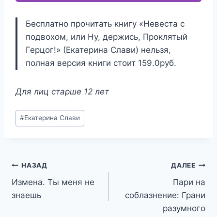
Бесплатно прочитать книгу «Невеста с
подвохом, или Ну, держись, Проклятый
Герцог!» (Екатерина Слави) нельзя,
полная версия книги стоит 159.0руб.
Для лиц старше 12 лет
Метки
#
Екатерина Слави
записи:
Навигация
НАЗАД
ДАЛЕЕ
Измена. Ты меня не
Пари на
по
знаешь
соблазнение: Грани
записям
разумного