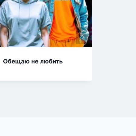
Обещаю не любить
Как ст
минут