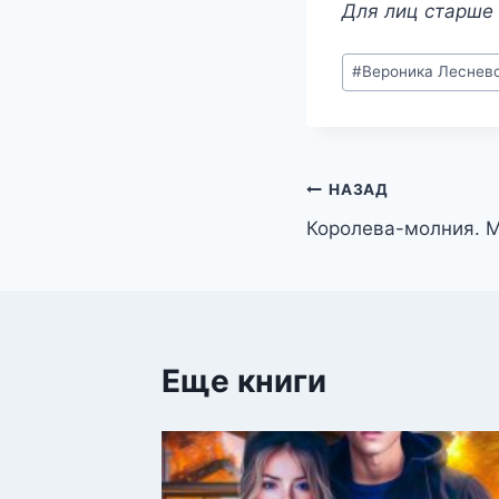
Для лиц старше 
Метки
#
Вероника Леснев
записи:
Навигация
НАЗАД
Королева-молния. 
по
записям
Еще книги