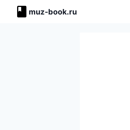
Перейти
muz-book.ru
к
содержимому