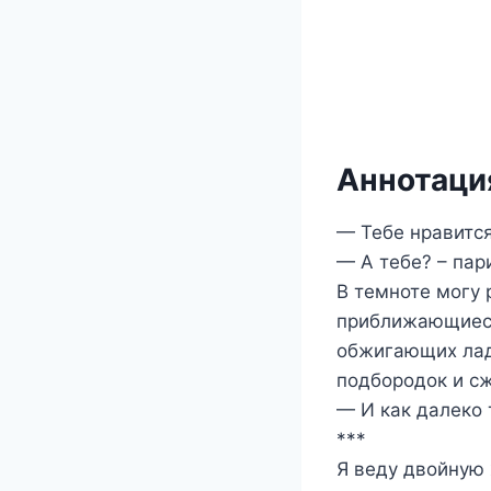
Аннотация
— Тебе нравится
— А тебе? – пар
В темноте могу 
приближающиеся
обжигающих лад
подбородок и с
— И как далеко 
***
Я веду двойную 