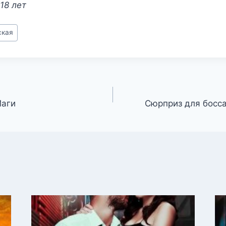
18 лет
ская
Маги
Сюрприз для босс