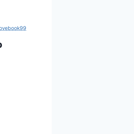
lovebook99
о