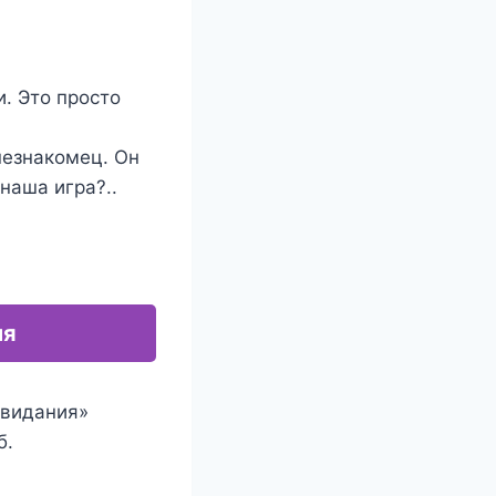
. Это просто
незнакомец. Он
наша игра?..
ия
свидания»
б.