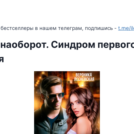
 бестселлеры в нашем телеграм, подпишись -
t.me/i
 наоборот. Синдром первог
я