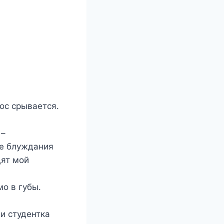
ос срывается.
 –
е блуждания
дят мой
мо в губы.
и студентка