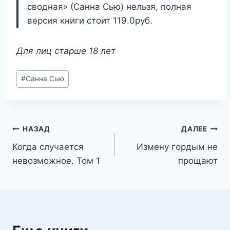
сводная» (Санна Сью) нельзя, полная
версия книги стоит 119.0руб.
Для лиц старше 18 лет
Метки
#
Санна Сью
записи:
Навигация
НАЗАД
ДАЛЕЕ
Когда случается
Измену гордым не
по
невозможное. Том 1
прощают
записям