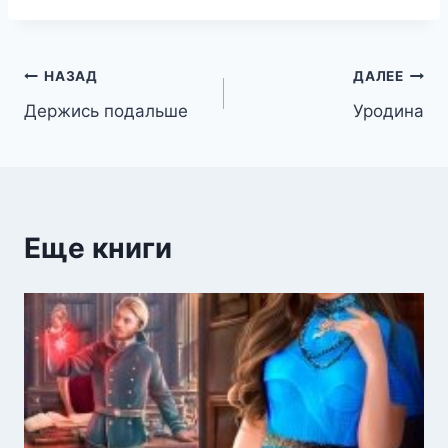
Навигация
НАЗАД
ДАЛЕЕ
Держись подальше
Уродина
по
записям
Еще книги