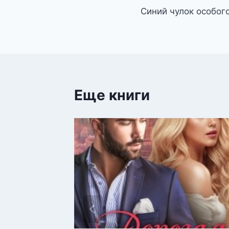
Синий чулок особог
по
записям
Еще книги