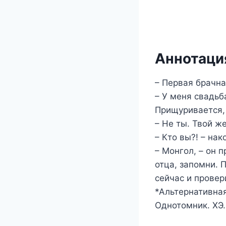
Аннотация
– Первая брачна
– У меня свадьб
Прищуривается,
– Не ты. Твой ж
– Кто вы?! – на
– Монгол, – он 
отца, запомни. 
сейчас и провер
*Альтернативная
Однотомник. ХЭ.