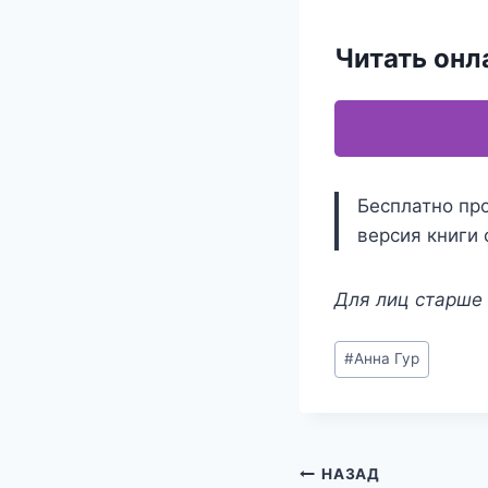
Читать онл
Бесплатно про
версия книги 
Для лиц старше 
Метки
#
Анна Гур
записи:
Навигация
НАЗАД