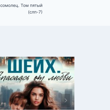
сомолец. Том пятый
(слп-7)