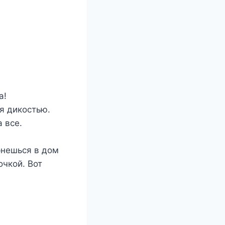
а!
я дикостью.
 все.
рнешься в дом
очкой. Вот