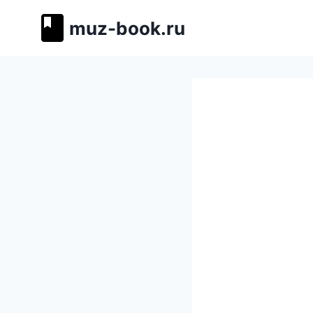
Перейти
muz-book.ru
к
содержимому