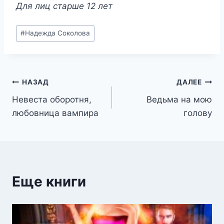
Для лиц старше 12 лет
Метки
#
Надежда Соколова
записи:
Навигация
НАЗАД
ДАЛЕЕ
Невеста оборотня,
Ведьма на мою
по
любовница вампира
голову
записям
Еще книги