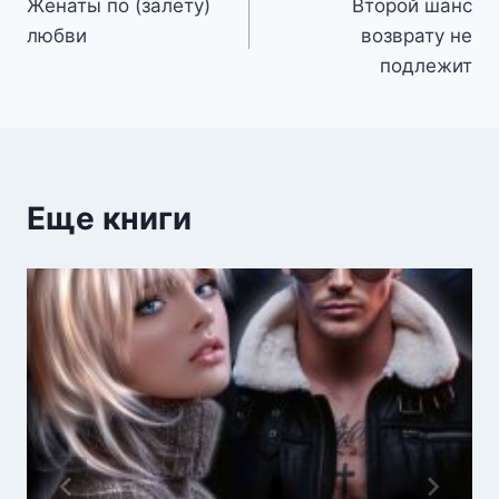
Женаты по (залёту)
Второй шанс
по
любви
возврату не
записям
подлежит
Еще книги