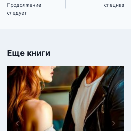
по
Продолжение
спецназ
записям
следует
Еще книги