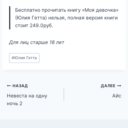
Бесплатно прочитать книгу «Моя девочка»
(Юлия Гетта) нельзя, полная версия книги
стоит 249.0руб.
Для лиц старше 18 лет
Метки
#
Юлия Гетта
записи:
Навигация
НАЗАД
ДАЛЕЕ
Невеста на одну
Айс
по
ночь 2
записям