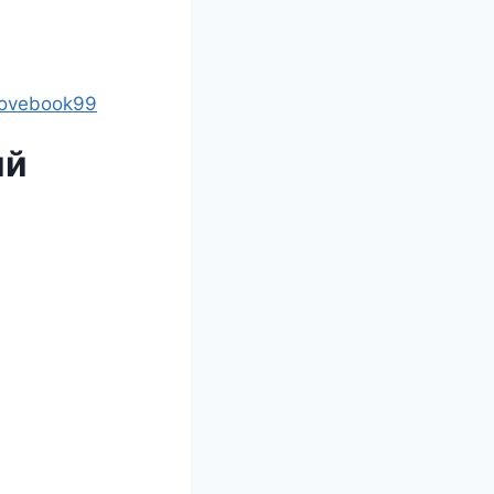
lovebook99
ий