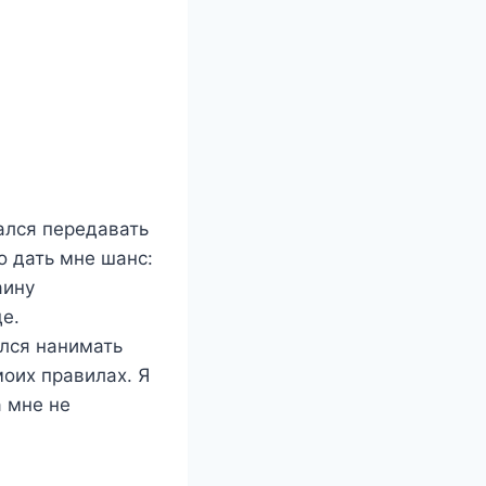
ался передавать
о дать мне шанс:
аину
де.
ался нанимать
моих правилах. Я
 мне не