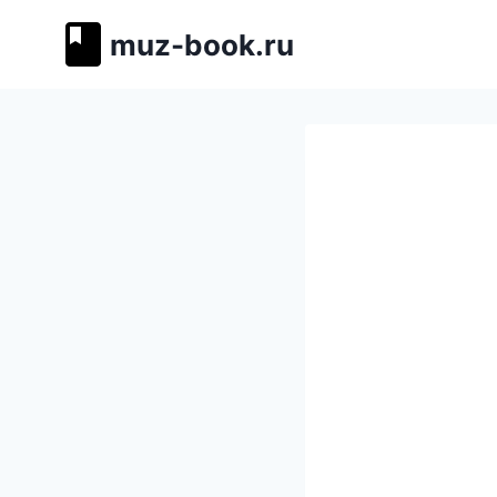
Перейти
muz-book.ru
к
содержимому