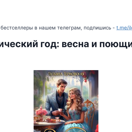
 бестселлеры в нашем телеграм, подпишись -
t.me/i
ический год: весна и поющ