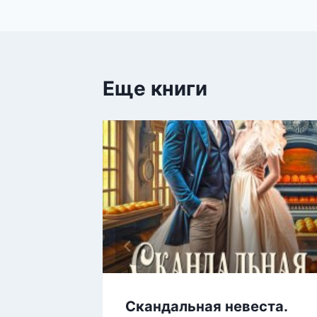
по
записям
Еще книги
садьбы
Скандальная невеста.