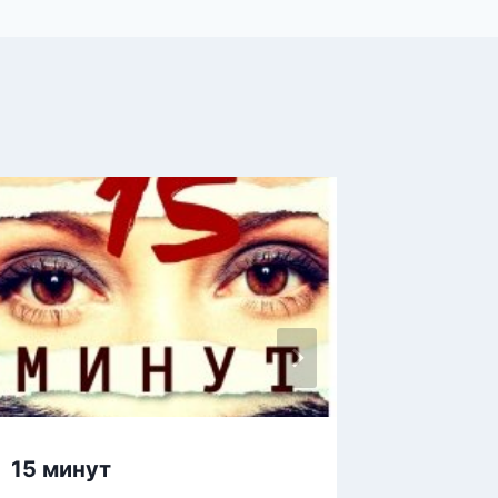
15 минут
Щеняч