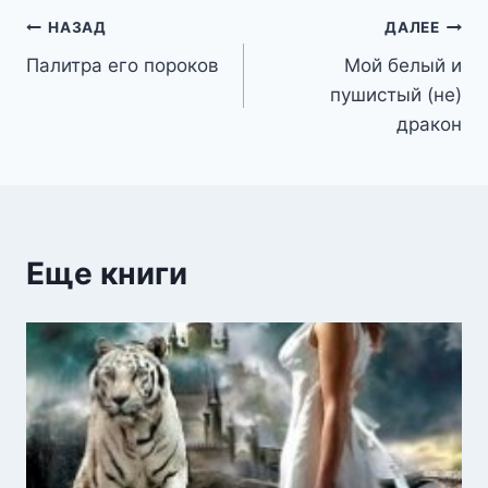
Навигация
НАЗАД
ДАЛЕЕ
Палитра его пороков
Мой белый и
по
пушистый (не)
записям
дракон
Еще книги