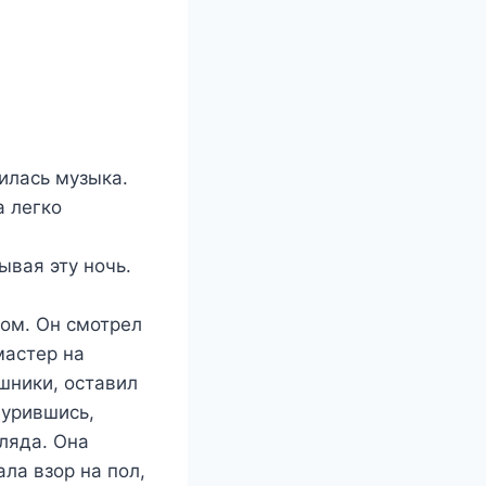
илась музыка.
а легко
ывая эту ночь.
дом. Он смотрел
мастер на
шники, оставил
щурившись,
гляда. Она
ала взор на пол,