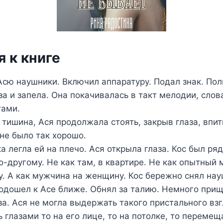
 к книге
Асю наушники. Включил аппаратуру. Подал знак. Пол
за и запела. Она покачивалась в такт мелодии, слов
тами.
 тишина, Ася продолжала стоять, закрыв глаза, впит
не было так хорошо.
ка легла ей на плечо. Ася открыла глаза. Кос был ря
о-другому. Не как там, в квартире. Не как опытный 
. А как мужчина на женщину. Кос бережно снял нау
Подошел к Асе ближе. Обнял за талию. Немного при
за. Ася не могла выдержать такого пристального вз
 глазами то на его лице, то на потолке, то перемещ