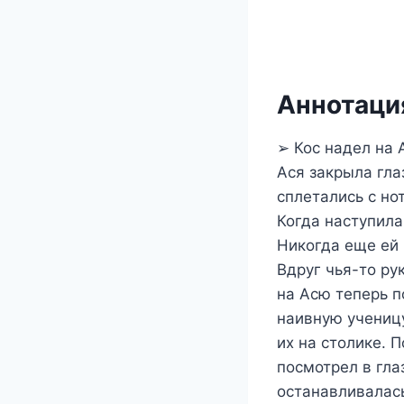
Аннотация
➢ Кос надел на 
Ася закрыла гла
сплетались с но
Когда наступила
Никогда еще ей 
Вдруг чья-то ру
на Асю теперь п
наивную ученицу
их на столике. 
посмотрел в гла
останавливалась