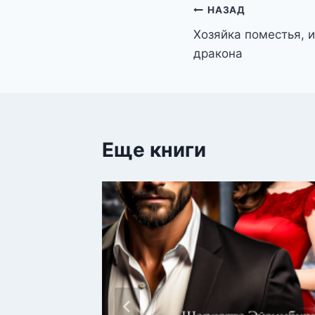
Навигация
НАЗАД
Хозяйка поместья, 
по
дракона
записям
Еще книги