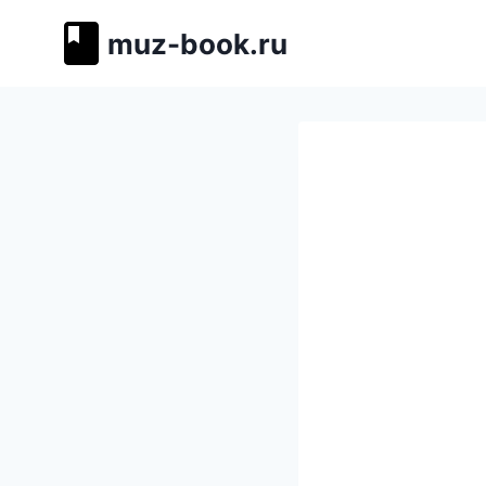
Перейти
muz-book.ru
к
содержимому