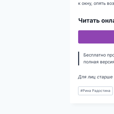
к окну, опять во
Читать онл
Бесплатно про
полная версия
Для лиц старше 
Метки
#
Рина Радостина
записи: